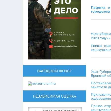
Памятка о
городском 
Указ Губерн
2020 году»»
Приказ отд
каникулярно
НАРОДНЫЙ ФРОНТ
Указ Губер
Брянской об
Постановле
занятости д
Приложение
НЕЗАВИСИМАЯ ОЦЕНКА
оздоровлени
Приказ отд
каникулярно