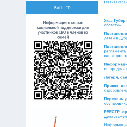
Главная стра
БАННЕР
Указ Губер
Информация о мерах
области»
социальной поддержки для
участников СВО и членов их
Постановл
семей
детей в Ду
Постановл
регламента
санаторного
Информация
ее пределам
Лагеря, са
Приказ де
оздоровлени
Перечень 
обучающихс
РЕЕСТР ор
Департамент
Информация 