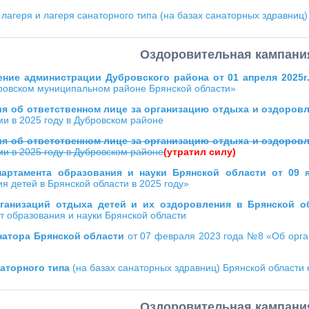
лагеря и лагеря санаторного типа (на базах санаторных здравниц)
Оздоровительная кампани
ение администрации Дубровского района от 01 апреля 2025г
бровском муниципальном районе Брянской области»
я об ответственном лице за организацию отдыха и оздоровл
и в 2025 году в Дубровском районе
я об ответственном лице за организацию отдыха и оздоровл
и в 2025 году в Дубровском районе
(утратил силу)
партамента образования и науки Брянской области от 09 
я детей в Брянской области в 2025 году»
ганизаций отдыха детей и их оздоровления в Брянской о
 образования и науки Брянской области
натора Брянской области
от 07 февраля 2023 года №8 «Об орга
наторного типа
(на базах санаторных здравниц) Брянской области 
Оздоровительная кампани