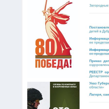
Загородные 
Постановл
детей в Ду
Информаци
ее пределам
Информаци
ее пределам
Приказ де
оздоровлени
РЕЕСТР ор
Департамент
Указ Губер
области»
Лагеря, са